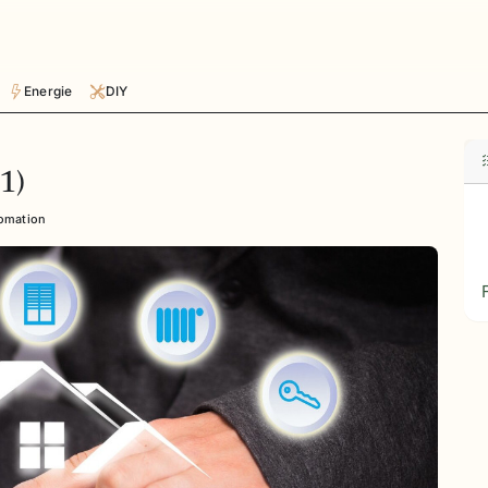
Energie
DIY
1)
omation