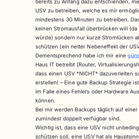
bereits zu Anfang dazu entschienden, mei
USV zu betreiben, welche es mir ermögli
mindestens 30 Minuten zu betreiben. Das i
keinen Stromausfall überbrücken will (da 
würde) sondern nur kurze Stromlücken ab
schützen (ein netter Nebeneffekt der USV
Dementsprechend habe ich mir eine
gün
Haus IT betreibt (Router, Virtualisierungs
dass einen USV *NICHT* dazuverleiten so
erstellen! – Eine gute Backup Strategie 
im Falle eines Fehlers oder Hardware Aus
können.
Bei mir werden Backups täglich auf eine
zumindest doppelt verfügbar sind.
Wichtig ist, dass eine USV nicht unbedi
schützen soll, eine USV hat als Hauptsi