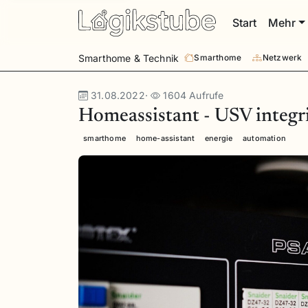
Start
Mehr
Smarthome & Technik
Smarthome
Netzwerk
31.08.2022
·
1604 Aufrufe
Homeassistant - USV integr
smarthome
home-assistant
energie
automation