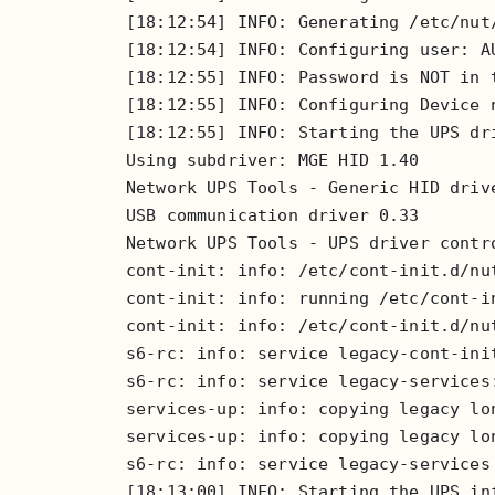
[18:12:54] INFO: Generating /etc/nut/
[18:12:54] INFO: Configuring user: AU
[18:12:55] INFO: Password is NOT in 
[18:12:55] INFO: Configuring Device n
[18:12:55] INFO: Starting the UPS dri
Using subdriver: MGE HID 1.40

Network UPS Tools - Generic HID drive
USB communication driver 0.33

Network UPS Tools - UPS driver contro
cont-init: info: /etc/cont-init.d/nut
cont-init: info: running /etc/cont-in
cont-init: info: /etc/cont-init.d/nut
s6-rc: info: service legacy-cont-init
s6-rc: info: service legacy-services:
services-up: info: copying legacy lo
services-up: info: copying legacy lo
s6-rc: info: service legacy-services 
[18:13:00] INFO: Starting the UPS inf