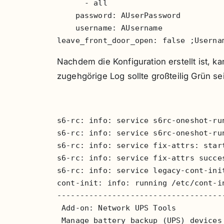
      - all

    password: AUserPassword

    username: AUsername

leave_front_door_open: false ;Userna
Nachdem die Konfiguration erstellt ist, 
zugehgörige Log sollte großteilig Grün s
s6-rc: info: service s6rc-oneshot-run
s6-rc: info: service s6rc-oneshot-run
s6-rc: info: service fix-attrs: start
s6-rc: info: service fix-attrs succes
s6-rc: info: service legacy-cont-init
cont-init: info: running /etc/cont-in
-------------------------------------
 Add-on: Network UPS Tools

 Manage battery backup (UPS) devices
