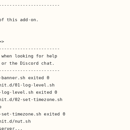
----------------------

f this add-on.

>

----------------------

when looking for help

or the Discord chat.

----------------------

banner.sh exited 0

it.d/01-log-level.sh

log-level.sh exited 0

it.d/02-set-timezone.sh



set-timezone.sh exited 0

it.d/nut.sh

erver...
