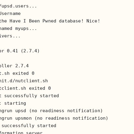
upsd.users...

sername

the Have I Been Pwned database! Nice!

amed myups...

vers...

r 0.41 (2.7.4)

ller 2.7.4

.sh exited 0

it.d/nutclient.sh

client.sh exited 0

 successfully started

 starting

ngrun upsd (no readiness notification)

ngrun upsmon (no readiness notification)

successfully started

ormation server...
