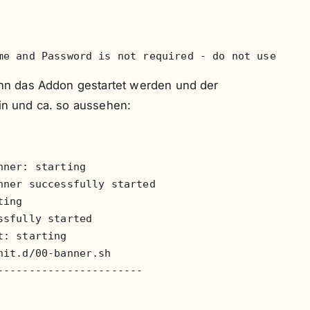
me and Password is not required - do not use...
kann das Addon gestartet werden und der
ein und ca. so aussehen:
ner: starting

ner successfully started

ing

sfully started

: starting

it.d/00-banner.sh

----------------------
