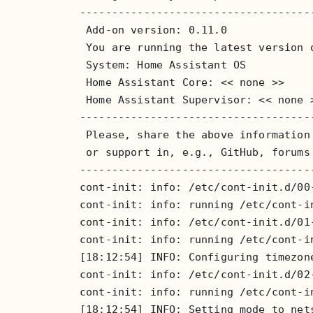
-------------------------------------
 Add-on version: 0.11.0

 You are running the latest version o
 System: Home Assistant OS 

 Home Assistant Core: << none >>

 Home Assistant Supervisor: << none >
-------------------------------------
 Please, share the above information 
 or support in, e.g., GitHub, forums 
-------------------------------------
cont-init: info: /etc/cont-init.d/00-
cont-init: info: running /etc/cont-in
cont-init: info: /etc/cont-init.d/01-
cont-init: info: running /etc/cont-in
[18:12:54] INFO: Configuring timezone
cont-init: info: /etc/cont-init.d/02-
cont-init: info: running /etc/cont-in
[18:12:54] INFO: Setting mode to nets