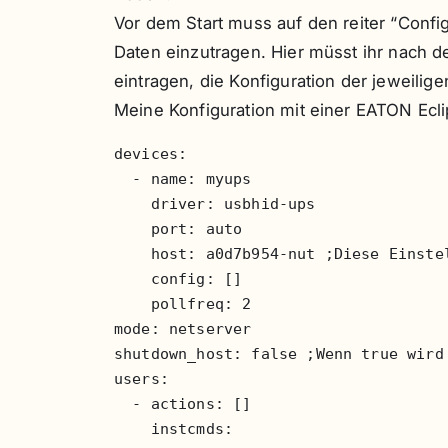
Vor dem Start muss auf den reiter “Conf
Daten einzutragen. Hier müsst ihr nach 
eintragen, die Konfiguration der jeweilige
Meine Konfiguration mit einer EATON Ecl
devices:

  - name: myups

    driver: usbhid-ups

    port: auto

    host: a0d7b954-nut ;Diese Einste
    config: []

    pollfreq: 2

mode: netserver

shutdown_host: false ;Wenn true wird 
users:

  - actions: []

    instcmds:
